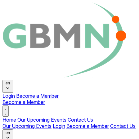
Change language
en
Login
Become a Member
Become a Member
Open main menu
Home
Our Upcoming Events
Contact Us
Our Upcoming Events
Login
Become a Member
Contact Us
Change language
en