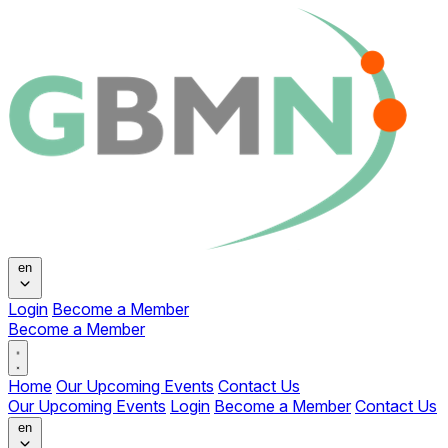
Change language
en
Login
Become a Member
Become a Member
Open main menu
Home
Our Upcoming Events
Contact Us
Our Upcoming Events
Login
Become a Member
Contact Us
Change language
en