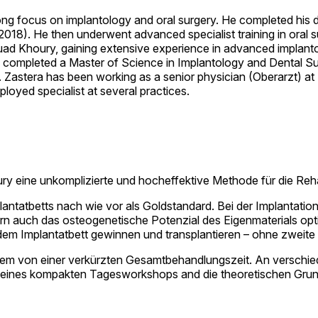
rong focus on implantology and oral surgery. He completed his 
18). He then underwent advanced specialist training in oral sur
ad Khoury, gaining extensive experience in advanced implantol
e completed a Master of Science in Implantology and Dental Sur
Dr. Zastera has been working as a senior physician (Oberarzt) at
loyed specialist at several practices.
y eine unkomplizierte und hocheffektive Methode für die Rehabi
lantatbetts nach wie vor als Goldstandard. Bei der Implantati
n auch das osteogenetische Potenzial des Eigenmaterials opti
 dem Implantatbett gewinnen und transplantieren – ohne zweite
zudem von einer verkürzten Gesamtbehandlungszeit. An verschie
d eines kompakten Tagesworkshops and die theoretischen Gru