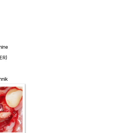
hine
GER)
hnik